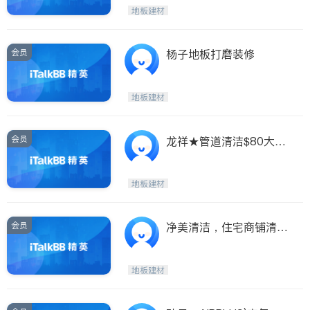
Etobicoke
Hamilton
地板建材
Windsor
Aurora
Stouffville
Maple
会员
杨子地板打磨装修
Waterloo
Guelph
Burlington
Ajax
地板建材
Vaughan
Whitby
Oshawa
Niagara Falls
会员
龙祥★管道清洁$80大特
价★地毯清
Pickering
Concord
Port Perry
King
地板建材
ON - Other Cities
会员
净美清洁，住宅商铺清洗
地毯及各类室内清洁
地板建材