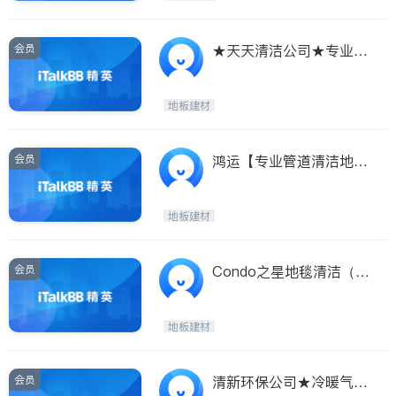
会员
★天天清洁公司★专业室
内清洁及清洗地毯
地板建材
会员
鸿运【专业管道清洁地
毯】★特价★
地板建材
会员
Condo之星地毯清洁（6
47）9378777
地板建材
会员
清新环保公司★冷暖气管