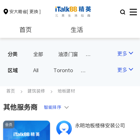
安大略省
[ 更换 ]
首页
生活
医生
律师
更多
分类
全部
油漆门窗
瓷砖橱柜
卫浴洁具
保险理财
房地产租售
更多
区域
All
Toronto
地板建材
水电冷暖
Markham
Richmond Hill
室内装修
银行贷款
会计师
Scarborough
首页
建筑装修
地板建材
Mississauga
Ottawa
其他服务商
建筑装修
智能排序
North York
Thornhill
Brampton
Oakville
会员
永明地板楼梯安装公司
Kitchener
Newmarket