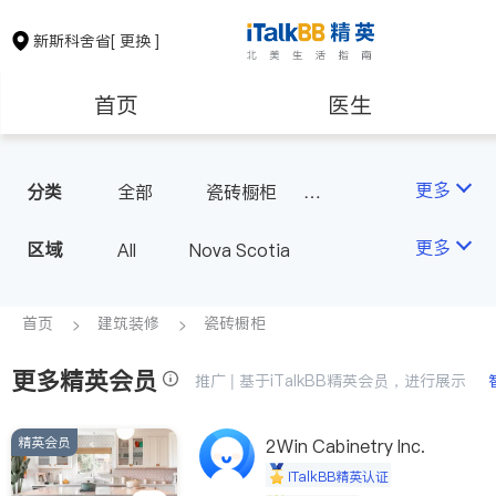
新斯科舍省
[ 更换 ]
首页
医生
保险理财
会计师
更多
分类
全部
瓷砖橱柜
室内装修
建筑装修
更多
区域
All
Nova Scotia
首页
建筑装修
瓷砖橱柜
更多精英会员
推广 | 基于iTalkBB精英会员，进行展示
精英会员
2Win Cabinetry Inc.
iTalkBB精英认证