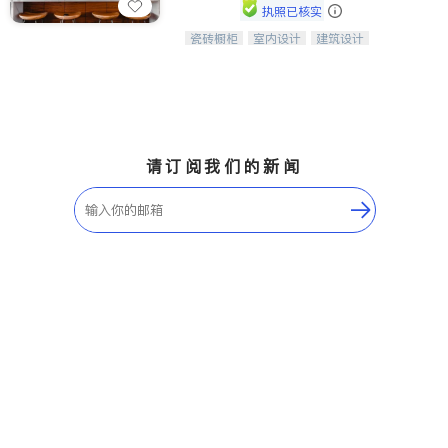
执照已核实
瓷砖橱柜
室内设计
建筑设计
中华橱柜石材公司以实惠的价格提供实
卫浴洁具
室内装修
木橱柜，石英石台面，多种优质不锈钢
水槽、水龙头与抽油烟机。品质厨房，
家的选择。
请订阅我们的新闻