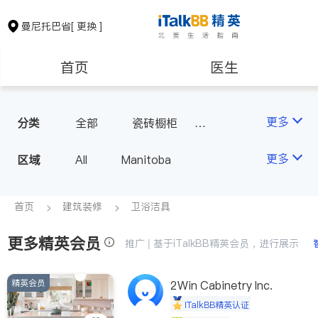
曼尼托巴省
[ 更换 ]
首页
医生
保险理财
房地产租售
更多
分类
全部
瓷砖橱柜
卫浴洁具
室内装修
会计师
建筑装修
更多
区域
All
Manitoba
首页
建筑装修
卫浴洁具
更多精英会员
推广 | 基于iTalkBB精英会员，进行展示
精英会员
2Win Cabinetry Inc.
iTalkBB精英认证