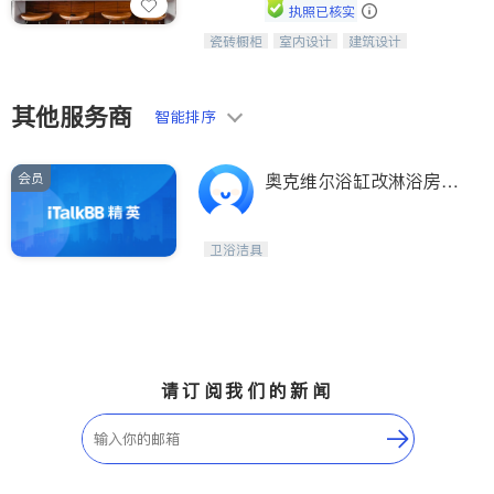
执照已核实
瓷砖橱柜
室内设计
建筑设计
中华橱柜石材公司以实惠的价格提供实
卫浴洁具
室内装修
木橱柜，石英石台面，多种优质不锈钢
水槽、水龙头与抽油烟机。品质厨房，
家的选择。
其他服务商
智能排序
会员
奥克维尔浴缸改淋浴房夏
季大优惠
卫浴洁具
请订阅我们的新闻