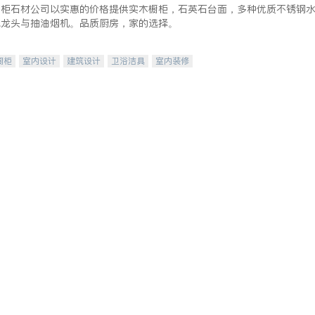
橱柜石材公司以实惠的价格提供实木橱柜，石英石台面，多种优质不锈钢
水龙头与抽油烟机。品质厨房，家的选择。
橱柜
室内设计
建筑设计
卫浴洁具
室内装修