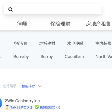
律师
保险理财
房地产租售
卫浴洁具
地板建材
水电冷暖
室内装修
d
Burnaby
Surrey
Coquitlam
North V
Langley
Port Moody
Maple Ridge
Kelo
会员，进行展示
智能排序
2Win Cabinetry Inc.
iTalkBB精英认证
执照已核实