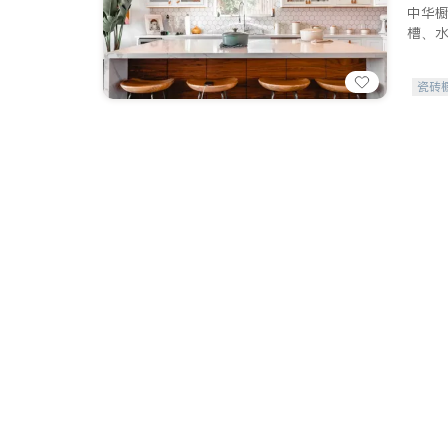
中华
槽、
瓷砖