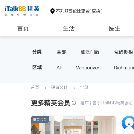
不列颠哥伦比亚省
[ 更换 ]
首页
生活
医生
分类
全部
油漆门窗
瓷砖橱柜
区域
All
Vancouver
Richmon
Victoria
New Westminster
BC - Other Cities
首页
建筑装修
全部
更多精英会员
推广 | 基于iTalkBB精英
精英会员