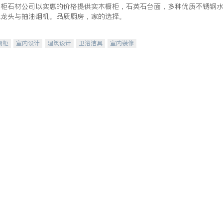
橱柜石材公司以实惠的价格提供实木橱柜，石英石台面，多种优质不锈钢
水龙头与抽油烟机。品质厨房，家的选择。
橱柜
室内设计
建筑设计
卫浴洁具
室内装修