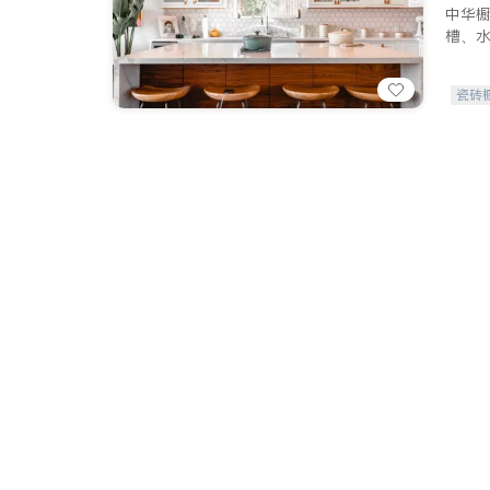
中华
槽、
瓷砖