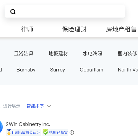
律师
保险理财
房地产租售
卫浴洁具
地板建材
水电冷暖
室内装修
d
Burnaby
Surrey
Coquitlam
North V
Langley
Port Moody
Maple Ridge
Kelo
会员，进行展示
智能排序
2Win Cabinetry Inc.
iTalkBB精英认证
执照已核实