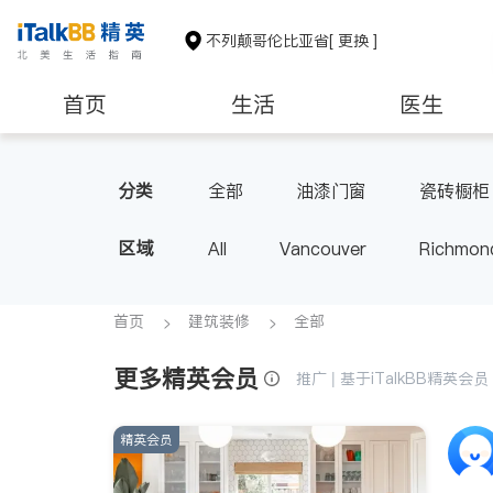
不列颠哥伦比亚省
[ 更换 ]
首页
生活
医生
分类
全部
油漆门窗
瓷砖橱柜
区域
All
Vancouver
Richmon
Victoria
New Westminster
BC - Other Cities
首页
建筑装修
全部
更多精英会员
推广 | 基于iTalkBB精英
精英会员