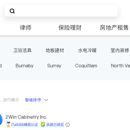
律师
保险理财
房地产租售
卫浴洁具
地板建材
水电冷暖
室内装修
d
Burnaby
Surrey
Coquitlam
North V
Langley
Port Moody
Maple Ridge
Kelo
会员，进行展示
智能排序
2Win Cabinetry Inc.
iTalkBB精英认证
执照已核实