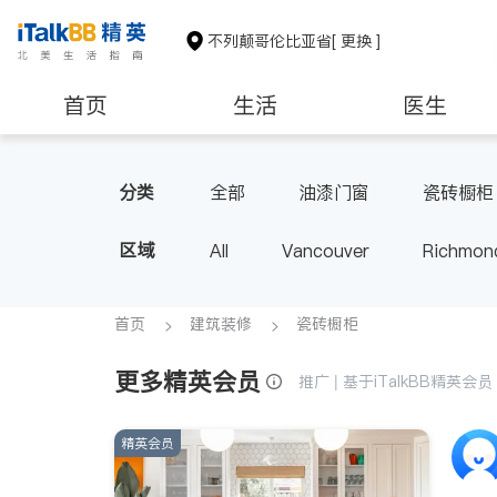
不列颠哥伦比亚省
[ 更换 ]
首页
生活
医生
分类
全部
油漆门窗
瓷砖橱柜
区域
All
Vancouver
Richmon
Victoria
New Westminster
BC - Other Cities
首页
建筑装修
瓷砖橱柜
更多精英会员
推广 | 基于iTalkBB精英
精英会员