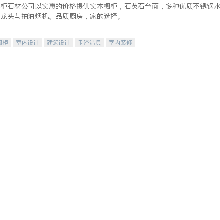
橱柜石材公司以实惠的价格提供实木橱柜，石英石台面，多种优质不锈钢
水龙头与抽油烟机。品质厨房，家的选择。
橱柜
室内设计
建筑设计
卫浴洁具
室内装修