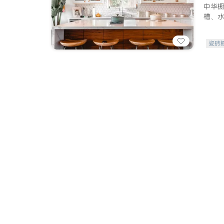
中华
槽、
瓷砖