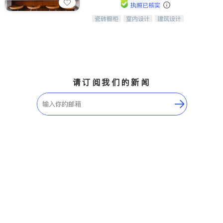
Maple Ridge
Kelowna
执照已核实
Delta
Abbotsford
瓷砖橱柜
室内设计
建筑设计
中华橱柜石材公司以实惠的价格提供实
卫浴洁具
室内装修
木橱柜，石英石台面，多种优质不锈钢
BC - Other Cities
水槽、水龙头与抽油烟机。品质厨房，
家的选择。
请订阅我们的新闻