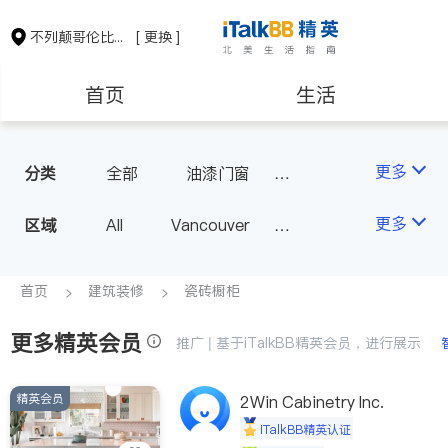
不列颠哥伦比亚省
[ 更换 ]
首页
生活
医生
律师
更多
分类
全部
油漆门窗
瓷砖橱柜
卫浴洁具
保险理财
房地产租售
更多
区域
All
Vancouver
地板建材
水电冷暖
Richmond
Burnaby
室内装修
会计师
建筑装修
Surrey
Coquitlam
首页
建筑装修
瓷砖橱柜
North Vancouver
更多精英会员
推广 | 基于iTalkBB精英会员，进行展示
Port Coquitlam
Victoria
New Westminster
精英会员
2Win Cabinetry Inc.
Langley
Port Moody
iTalkBB精英认证