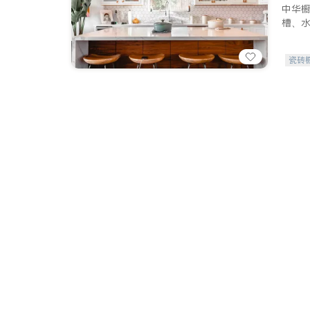
中华
槽、
瓷砖