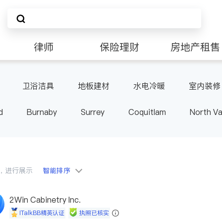
律师
保险理财
房地产租售
卫浴洁具
地板建材
水电冷暖
室内装修
d
Burnaby
Surrey
Coquitlam
North V
Langley
Port Moody
Maple Ridge
Kelo
会员，进行展示
智能排序
2Win Cabinetry Inc.
iTalkBB精英认证
执照已核实