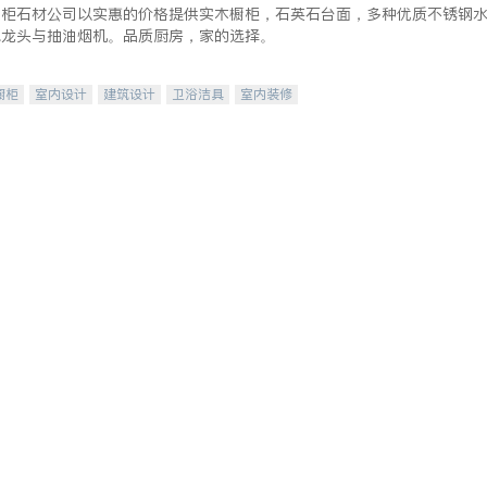
橱柜石材公司以实惠的价格提供实木橱柜，石英石台面，多种优质不锈钢
水龙头与抽油烟机。品质厨房，家的选择。
橱柜
室内设计
建筑设计
卫浴洁具
室内装修