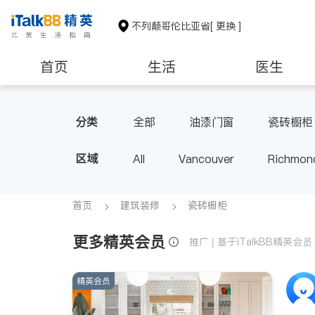
不列颠哥伦比亚省
[ 更换 ]
首页
生活
医生
分类
全部
油漆门窗
瓷砖橱柜
区域
All
Vancouver
Richmon
Victoria
New Westminster
BC - Other Cities
首页
建筑装修
瓷砖橱柜
更多精英会员
推广 | 基于iTalkBB精英
精英会员