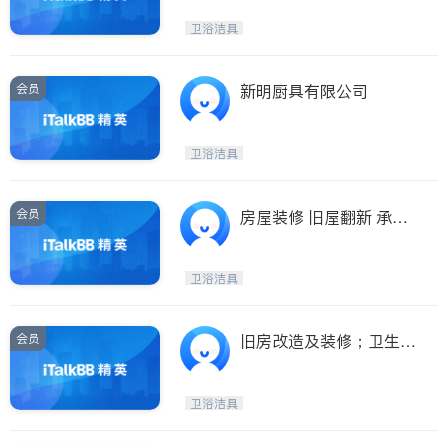
务
卫浴洁具
会员
新明厨具有限公司
卫浴洁具
会员
房屋装修 旧屋翻新 承接
大小工程 厨房 卫生间翻
新 油漆木地板 各种维修
卫浴洁具
十年经验 有保险
会员
旧房改造及装修；卫生
间、厨房个性化装修；油
漆、地板等. 支持微信支
卫浴洁具
付，支付宝付款