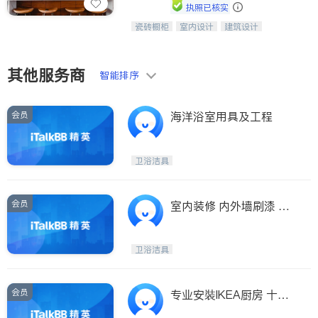
Maple Ridge
Kelowna
执照已核实
Delta
Abbotsford
瓷砖橱柜
室内设计
建筑设计
中华橱柜石材公司以实惠的价格提供实
卫浴洁具
室内装修
木橱柜，石英石台面，多种优质不锈钢
BC - Other Cities
水槽、水龙头与抽油烟机。品质厨房，
家的选择。
其他服务商
智能排序
会员
海洋浴室用具及工程
卫浴洁具
会员
室内装修 内外墙刷漆 厨
卫改建 房顶换瓦补瓦 露
台 栏杆 地基裂缝 铺砖 水
卫浴洁具
泥修补 高压洗屋 清洁水
槽 。。。
会员
专业安裝IKEA厨房 十多
年安装经验 私人定制服