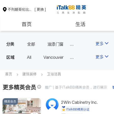
不列颠哥伦比亚省
[ 更换 ]
首页
生活
医生
律师
更多
分类
全部
油漆门窗
瓷砖橱柜
卫浴洁具
保险理财
房地产租售
更多
区域
All
Vancouver
地板建材
水电冷暖
Richmond
Burnaby
室内装修
会计师
建筑装修
Surrey
Coquitlam
首页
建筑装修
卫浴洁具
North Vancouver
更多精英会员
推广 | 基于iTalkBB精英会员，进行展示
Port Coquitlam
Victoria
New Westminster
精英会员
2Win Cabinetry Inc.
Langley
Port Moody
iTalkBB精英认证