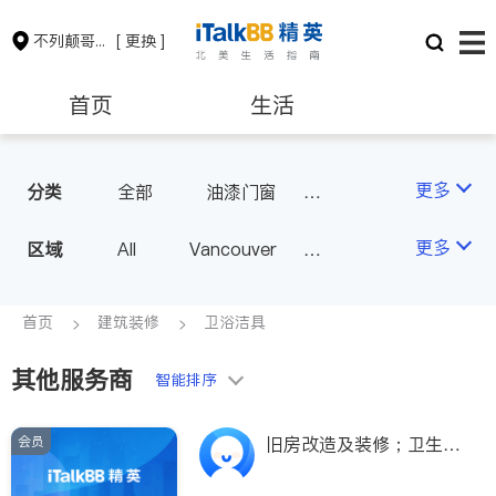
不列颠哥伦比亚省
[ 更换 ]
首页
生活
医生
律师
更多
分类
全部
油漆门窗
瓷砖橱柜
卫浴洁具
保险理财
房地产租售
更多
区域
All
Vancouver
地板建材
水电冷暖
Richmond
Burnaby
室内装修
会计师
建筑装修
Surrey
Coquitlam
首页
建筑装修
卫浴洁具
North Vancouver
其他服务商
智能排序
Port Coquitlam
Victoria
New Westminster
会员
旧房改造及装修；卫生
Langley
Port Moody
间、厨房个性化装修；油