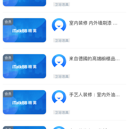
漆、地板等. 支持微信支
Maple Ridge
Kelowna
卫浴洁具
付，支付宝付款
Delta
Abbotsford
BC - Other Cities
会员
室内装修 内外墙刷漆 厨
卫改建 房顶换瓦补瓦 露
台 栏杆 地基裂缝 铺砖 水
卫浴洁具
泥修补 高压洗屋 清洁水
槽 。。。
会员
來自德國的高端櫥櫃品牌
- Leicht, 厨用家电, 地板
材料, 灯饰, 私人定制, 专
卫浴洁具
业设计/施工团队
会员
手艺人装修：室内外油
漆，地板，厨房、卫生间
改造
卫浴洁具