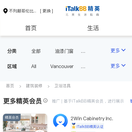
不列颠哥伦比亚省
[ 更换 ]
首页
生活
医生
律师
更多
分类
全部
油漆门窗
瓷砖橱柜
卫浴洁具
保险理财
房地产租售
更多
区域
All
Vancouver
地板建材
水电冷暖
Richmond
Burnaby
室内装修
会计师
建筑装修
Surrey
Coquitlam
首页
建筑装修
卫浴洁具
North Vancouver
更多精英会员
推广 | 基于iTalkBB精英会员，进行展示
Port Coquitlam
Victoria
New Westminster
精英会员
2Win Cabinetry Inc.
Langley
Port Moody
iTalkBB精英认证