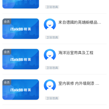
改造
卫浴洁具
会员
來自德國的高端櫥櫃品牌
- Leicht, 厨用家电, 地板
材料, 灯饰, 私人定制, 专
卫浴洁具
业设计/施工团队
会员
海洋浴室用具及工程
卫浴洁具
会员
室内装修 内外墙刷漆 厨
卫改建 房顶换瓦补瓦 露
台 栏杆 地基裂缝 铺砖 水
卫浴洁具
泥修补 高压洗屋 清洁水
槽 。。。