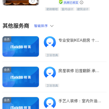
Maple Ridge
Kelowna
执照已核实
Delta
Abbotsford
瓷砖橱柜
室内设计
建筑设计
中华橱柜石材公司以实惠的价格提供实
卫浴洁具
室内装修
木橱柜，石英石台面，多种优质不锈钢
BC - Other Cities
水槽、水龙头与抽油烟机。品质厨房，
家的选择。
其他服务商
智能排序
会员
专业安裝IKEA厨房 十多
年安装经验 私人定制服
务
卫浴洁具
会员
房屋装修 旧屋翻新 承接
大小工程 厨房 卫生间翻
新 油漆木地板 各种维修
卫浴洁具
十年经验 有保险
会员
手艺人装修：室内外油
漆，地板，厨房、卫生间