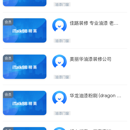
Maple Ridge
Kelowna
油漆门窗
Delta
Abbotsford
BC - Other Cities
会员
佳路装修 专业油漆 老牌
加拿大政府注册，北美二
十年经验 7783170263
油漆门窗
会员
美丽华油漆装修公司
油漆门窗
会员
华龙油漆粉刷 (dragon h
ua house painting ) 承接
内外墙油漆，高压清洗
油漆门窗