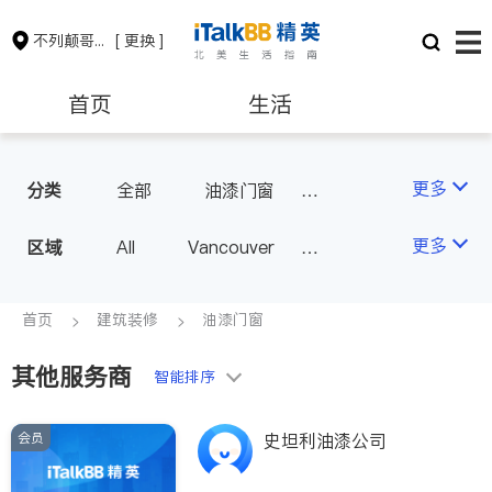
不列颠哥伦比亚省
[ 更换 ]
首页
生活
医生
律师
更多
分类
全部
油漆门窗
瓷砖橱柜
卫浴洁具
保险理财
房地产租售
更多
区域
All
Vancouver
地板建材
水电冷暖
Richmond
Burnaby
室内装修
会计师
建筑装修
Surrey
Coquitlam
首页
建筑装修
油漆门窗
North Vancouver
其他服务商
智能排序
Port Coquitlam
Victoria
New Westminster
会员
史坦利油漆公司
Langley
Port Moody