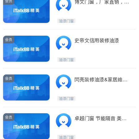
会员
博文门窗，厂家直销，生
产各种节能门窗，阳光
房，楼台上盖
油漆门窗
会员
史帝文信用装修油漆
油漆门窗
会员
閃亮裝修油漆&家居維修
水龍頭洗脸盆洗菜盆碎骨
機熱水爐更換安裝 專業
油漆门窗
改造廚卫翻新工程 廉價
高質 免費估價
会员
卓越门窗 节能隔音 美观
环保
油漆门窗