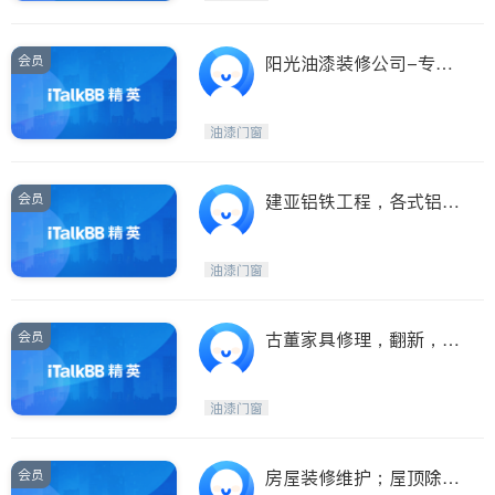
会员
阳光油漆装修公司-专业
外墙油漆翻新、室内油
漆，屋顶外墙地面高压冲
油漆门窗
洗
会员
建亚铝铁工程，各式铝铁
门闸，防盗窗花，各式围
栏扶手，遥控电动门窗
油漆门窗
（国粤语）
会员
古董家具修理，翻新，门
窗家具安装
油漆门窗
会员
房屋装修维护；屋顶除