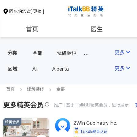
阿尔伯塔省
[ 更换 ]
首页
医生
律师
保险理财
更多
分类
全部
瓷砖橱柜
地板建材
室内装修
房地产租售
会计师
更多
区域
All
Alberta
建筑装修
首页
建筑装修
全部
更多精英会员
推广 | 基于iTalkBB精英会员，进行展示
精英会员
2Win Cabinetry Inc.
iTalkBB精英认证