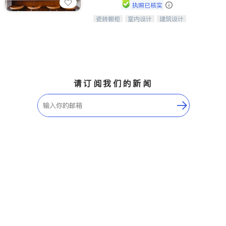
执照已核实
瓷砖橱柜
室内设计
建筑设计
中华橱柜石材公司以实惠的价格提供实
卫浴洁具
室内装修
木橱柜，石英石台面，多种优质不锈钢
水槽、水龙头与抽油烟机。品质厨房，
家的选择。
请订阅我们的新闻