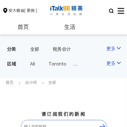
安大略省
[ 更换 ]
首页
生活
医生
律师
更多
分类
全部
税务会计
保险理财
房地产租售
更多
区域
All
Toronto
Markham
Richmond Hill
银行贷款
会计师
Scarborough
首页
会计师
全部
Mississauga
Ottawa
建筑装修
North York
Thornhill
Brampton
Oakville
请订阅我们的新闻
Kitchener
Newmarket