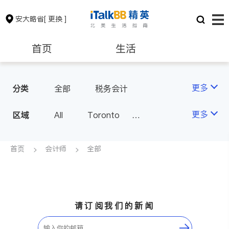
安大略省
[ 更换 ]
首页
生活
医生
律师
更多
分类
全部
税务会计
保险理财
房地产租售
更多
区域
All
Toronto
Markham
Richmond Hill
银行贷款
会计师
Scarborough
首页
会计师
全部
Mississauga
Ottawa
建筑装修
North York
Thornhill
Brampton
Oakville
请订阅我们的新闻
Kitchener
Newmarket