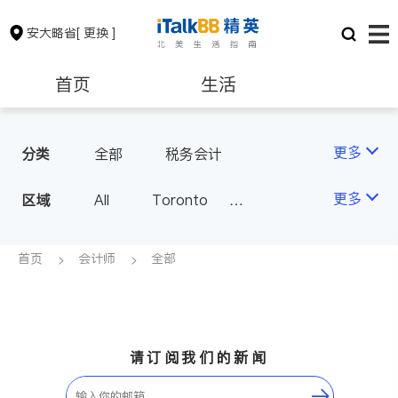
安大略省
[ 更换 ]
首页
生活
医生
律师
更多
分类
全部
税务会计
保险理财
房地产租售
更多
区域
All
Toronto
Markham
Richmond Hill
银行贷款
会计师
Scarborough
首页
会计师
全部
Mississauga
Ottawa
建筑装修
North York
Thornhill
Brampton
Oakville
请订阅我们的新闻
Kitchener
Newmarket