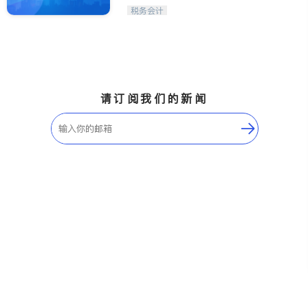
Etobicoke
Hamilton
税务会计
Windsor
Aurora
Stouffville
Maple
Waterloo
Guelph
Burlington
Ajax
请订阅我们的新闻
Vaughan
Whitby
Oshawa
Niagara Falls
Pickering
Concord
Port Perry
King
ON - Other Cities