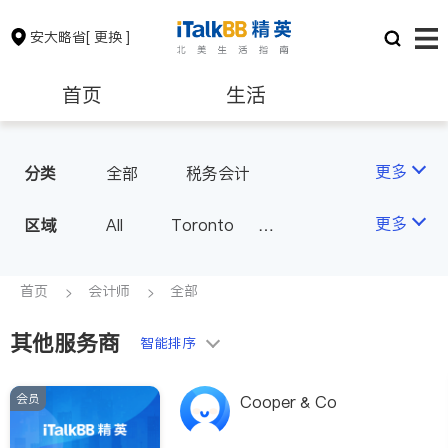
安大略省
[ 更换 ]
首页
生活
医生
律师
更多
分类
全部
税务会计
保险理财
房地产租售
更多
区域
All
Toronto
Markham
Richmond Hill
银行贷款
会计师
Scarborough
首页
会计师
全部
Mississauga
Ottawa
其他服务商
建筑装修
智能排序
North York
Thornhill
Brampton
Oakville
会员
Cooper & Co
Kitchener
Newmarket