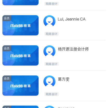
Etobicoke
Hamilton
税务会计
Windsor
Aurora
Stouffville
Maple
会员
Lui, Jeannie CA
Waterloo
Guelph
Burlington
Ajax
税务会计
Vaughan
Whitby
Oshawa
Niagara Falls
会员
杨开源注册会计师
Pickering
Concord
Port Perry
King
税务会计
ON - Other Cities
会员
葛方雯
税务会计