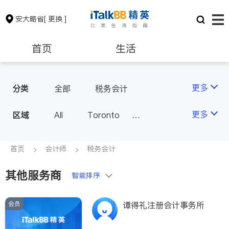
安大略省
[ 更换 ]
首页
生活
医生
律师
更多
分类
全部
税务会计
保险理财
房地产租售
更多
区域
All
Toronto
Markham
Richmond Hill
银行贷款
会计师
Scarborough
首页
会计师
税务会计
Mississauga
Ottawa
其他服务商
建筑装修
智能排序
North York
Thornhill
Brampton
Oakville
会员
谭得礼注册会计事务所
Kitchener
Newmarket