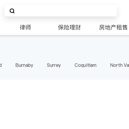
律师
保险理财
房地产租售
d
Burnaby
Surrey
Coquitlam
North V
Langley
Port Moody
Maple Ridge
Kelo