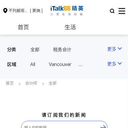
不列颠哥伦比亚省
[ 更换 ]
首页
生活
医生
律师
更多
分类
全部
税务会计
保险理财
房地产租售
更多
区域
All
Vancouver
Richmond
Burnaby
会计师
建筑装修
Surrey
Coquitlam
首页
会计师
全部
North Vancouver
Port Coquitlam
Victoria
New Westminster
请订阅我们的新闻
Langley
Port Moody