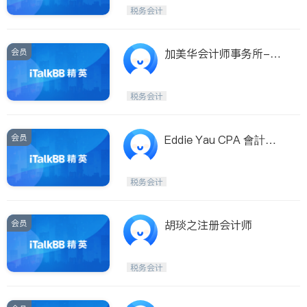
Maple Ridge
Kelowna
税务会计
Delta
Abbotsford
BC - Other Cities
会员
加美华会计师事务所---
大温地区最早的华人加 /
美两国会计师事务所
税务会计
会员
Eddie Yau CPA 會計稅
務商業資詢,BC省及香港
税务会计
会员
胡琰之注册会计师
税务会计