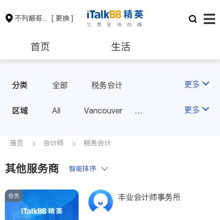
不列颠哥伦比亚省
[ 更换 ]
首页
生活
医生
律师
更多
分类
全部
税务会计
保险理财
房地产租售
更多
区域
All
Vancouver
Richmond
Burnaby
会计师
建筑装修
Surrey
Coquitlam
首页
会计师
税务会计
North Vancouver
其他服务商
智能排序
Port Coquitlam
Victoria
New Westminster
会员
丰业会计师事务所
Langley
Port Moody