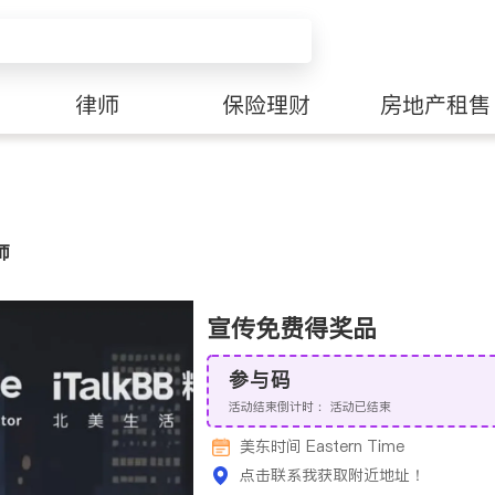
律师
保险理财
房地产租售
师
宣传免费得奖品
参与码
活动结束倒计时：
活动已结束
美东时间 Eastern Time
点击联系我获取附近地址！