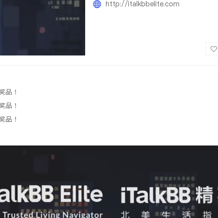
http://italkbbelite.com
品！

品！

奖品！