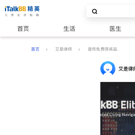
首页
生活
医生
养老
非盈利组织
首页
>
艾是律师
>
宣传免费得奖品
艾是律