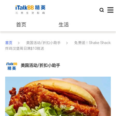
首页
生活
医生
律师
>
>
首页
美国活动/折扣小助手
免费领！Shake Shack
炸鸡汉堡周日满$10就送
保险理财
房地产租售
美国活动/折扣小助手
建筑装修
教育
养老
非盈利组织